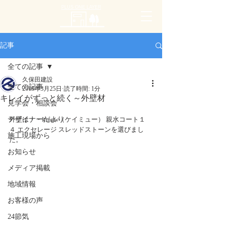
PLUS ONE LAYER
記事
全ての記事
久保田建設
全ての記事
2019年3月25日
読了時間: 1分
キレイがずっと続く～外壁材
見学会・相談会
デザイナーだより
外壁は・・kmew（ケイミュー） 親水コート１
４ エクセレージ スレッドストーンを選びまし
施工現場から
た。
お知らせ
メディア掲載
地域情報
お客様の声
24節気