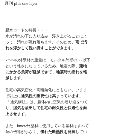
月刊 plus one layer
親水コートの特長・・・
水が汚れの下に入り込み、浮き上がることによ
って、汚れが流れ落ちます。そのため、
雨で汚
れを浮かして洗い流すことができます
。
kmewの外壁材の重量は、モルタル外壁の1/2以下
という軽さになっているため、地震の際、
建物
にかかる負荷が軽減できて、地震時の揺れを軽
減します
。
住宅の高気密化・高断熱化にともない、いまま
で以上に
通気性の重要性は高まっています
。
 「通気構法」は、躯体内に空気の通り道をつく
り、
湿気を放出して住宅の耐久性と快適性を向
上させます
。
また、kmew外壁材に使用している基材はすべて
熱の伝導が小さく、
優れた断熱性を発揮
してい