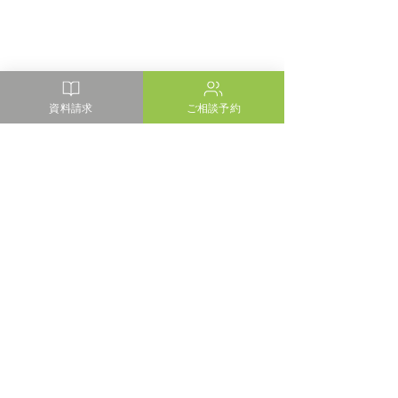
資料請求
ご相談予約
コメント
コメントを追加…
清水マリンビル プラモニ
【住宅見学会】
ュメント
のある高台の家