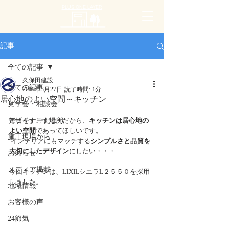
PLUS ONE LAYER
記事
全ての記事
久保田建設
全ての記事
2019年3月27日
読了時間: 1分
居心地のよい空間～キッチン
見学会・相談会
デザイナーだより
毎日をすごす場所だから、
キッチンは居心地の
よい空間
であってほしいです。
施工現場から
 インテリアにもマッチする
シンプルさと品質を
大切にしたデザイン
にしたい・・・
お知らせ
メディア掲載
今回キッチンは、LIXILシエラL２５５０を採用
しました。
地域情報
お客様の声
24節気