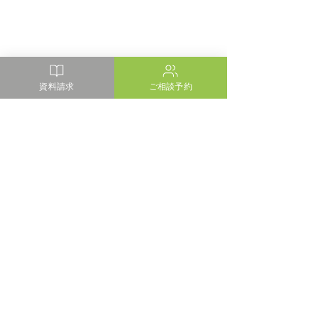
資料請求
ご相談予約
コメント
コメントを追加…
清水マリンビル プラモニ
【住宅見学会】
ュメント
のある高台の家