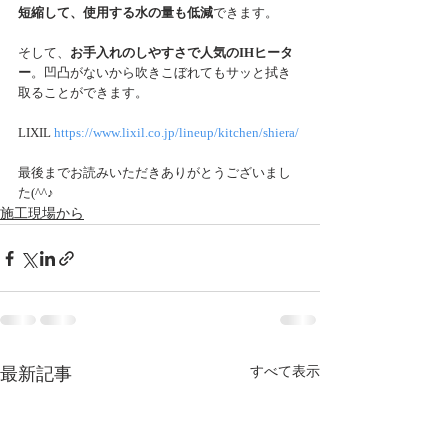
短縮して、使用する水の量も低減
できます。
そして、
お手入れのしやすさで人気のIHヒータ
ー
。凹凸がないから吹きこぼれてもサッと拭き
取ることができます。
LIXIL 
https://www.lixil.co.jp/lineup/kitchen/shiera/
最後までお読みいただきありがとうございまし
た(^^♪ 
施工現場から
最新記事
すべて表示