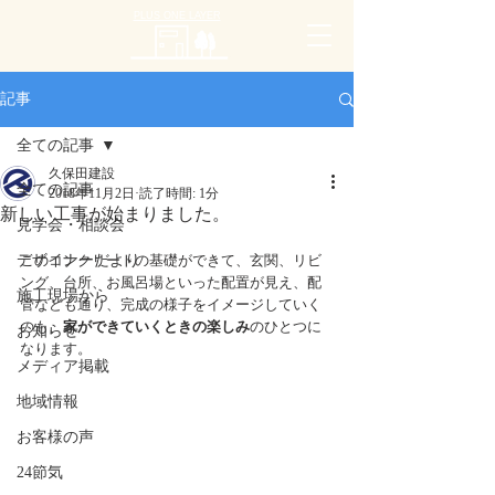
PLUS ONE LAYER
記事
全ての記事
久保田建設
全ての記事
2018年11月2日
読了時間: 1分
新しい工事が始まりました。
見学会・相談会
デザイナーだより
このコンクリートの基礎ができて、玄関、リビ
ング、台所、お風呂場といった配置が見え、配
施工現場から
管なども通り、完成の様子をイメージしていく
のも、
家ができていくときの楽しみ
のひとつに
お知らせ
なります。
メディア掲載
地域情報
お客様の声
24節気