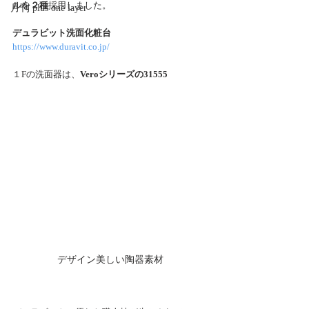
ルを２種
採用しました。
月刊 plus one layer
デュラビット洗面化粧台
https://www.duravit.co.jp/
１Fの洗面器は、
Veroシリーズの31555
デザイン美しい陶器素材