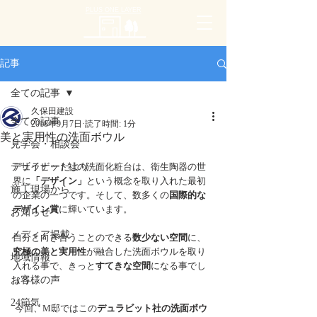
PLUS ONE LAYER
記事
全ての記事
久保田建設
全ての記事
2018年9月7日
読了時間: 1分
美と実用性の洗面ボウル
見学会・相談会
デザイナーだより
デュラビット社の洗面化粧台は、衛生陶器の世
界に
「デザイン」
という概念を取り入れた最初
施工現場から
の企業の一つです。そして、数多くの
国際的な
デザイン賞
に輝いています。
お知らせ
メディア掲載
自分と向き合うことのできる
数少ない空間
に、
究極の美と実用性
が融合した洗面ボウルを取り
地域情報
入れる事で、きっと
すてきな空間
になる事でし
お客様の声
ょう。
24節気
 今回、M邸ではこの
デュラビット社の洗面ボウ