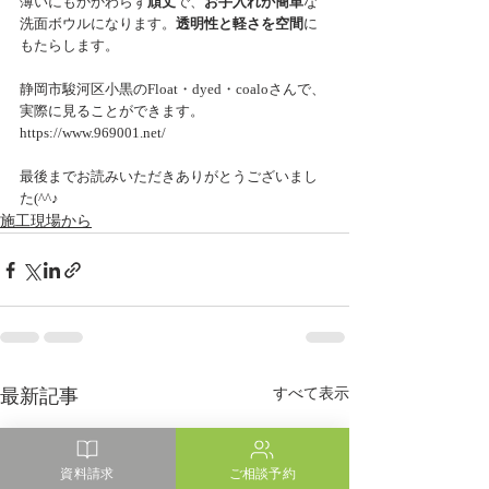
薄いにもかかわらず
頑丈
で、
お手入れが簡単
な
洗面ボウルになります。
透明性と軽さを空間
に
もたらします。
静岡市駿河区小黒のFloat・dyed・coaloさんで、
実際に見ることができます。
https://www.969001.net/ 
最後までお読みいただきありがとうございまし
た(^^♪
施工現場から
最新記事
すべて表示
資料請求
ご相談予約