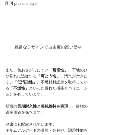
月刊 plus one layer
豊富なデザインで自由度の高い塗材
また、色あせがしにくい
「耐候性」
、下地のひ
び割れに追従する
「可とう性」
、汚れが付きに
くい
「低汚染性」
、不燃材料認定を取得してい
る
「不燃性」
といった優れた機能とバリエーシ
ョンを有しています。
壁面の
長期耐久性と美観維持を実現
し、建物の
資産価値を保ちます。
健康にも配慮されています。
ホルムアルデヒドの吸着・分解や、調湿性能を