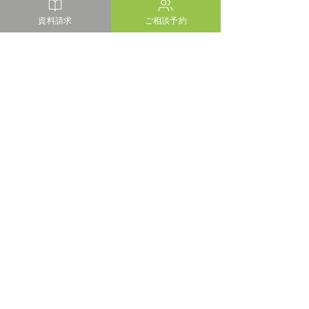
資料請求
ご相談予約
コメント
コメントを追加…
清水マリンビル プラモニ
【住宅見学会】
ュメント
のある高台の家
久保田建設株式会社/久保田建設一級建築士事務所
〒422-8017 静岡県静岡市駿河区大谷1455-5
tel:
054-237-5166
fax: 054-237-8305
個人情報保護方針