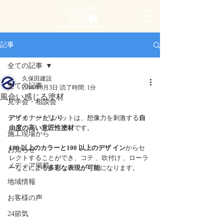
PLUS ONE LAYER
記事
全ての記事
久保田建設
全ての記事
2018年8月3日
読了時間: 1分
風合い感じる塗材
見学会・相談会
デザイナーだより
アイカ　ジョリパットは、想像力を刺激する
自
由度の高い意匠性塗材
です。
施工現場から
180 以上のカラーと100 以上のデザ イン
からセ
お知らせ
レクトすることができ、コテ 、吹付け 、ローラ
メディア掲載
ーなどによる
多彩な表現が可能
になります。
地域情報
お客様の声
24節気