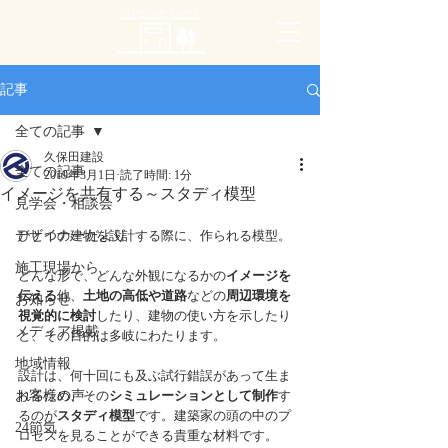
PLUS ONE LAYER
記事
全ての記事
久保田建設
全ての記事
2019年3月1日
読了時間: 1分
イメージを共有する～スタディ模型
見学会・相談会
デザイナーだより
ひとつの建物を設計する際に、作られる模型。
施工現場から
どんな形で、どんな外観になるかの
イメージを
伝える
他、
土地の高低や道路
などの
周辺環境を
お知らせ
視覚的に検討
したり、建物の使い方を示したり
メディア掲載
と、その目的は多岐にわたります。
地域情報
設計は、何十回にも及ぶ試行錯誤があって生ま
お客様の声
れるため、その
シミュレーションとして制作
す
るのが
スタディ模型
です。建築家の頭の中のプ
24節気
ロセスを見ることができる貴重な材料です。