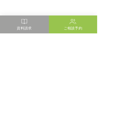
資料請求
ご相談予約
コメント
SNS リニューア
コメントを追加…
メディア掲載情報 I'm
home.