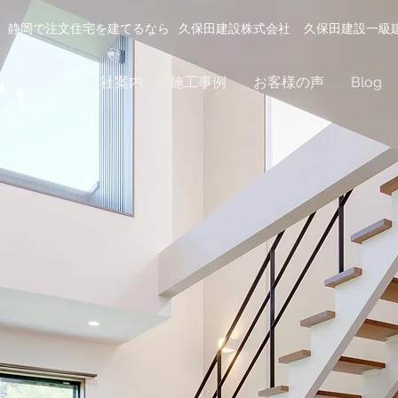
静岡で注文住宅を建てるなら
久保田建設株式会社
久保田建設一級
田建設とは
会社案内
施工事例
お客様の声
Blog