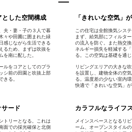
アとした空間構成
「きれいな空気」
、夫・妻・子の３人で暮
この住宅は全館換気システ
木々や田圃に囲まれた緑
まず、給気部にフィルター
日感じながら生活できる
の流入を防ぐ。また熱交換
えるため、まずは吹抜を
ネルギー損失を軽減する「
ムを南に配した。
る。この空気は基礎を通じ
ールをコアとしてのプラ
リビングエリアの大きな吹
ッシ前の田園と吹抜上部
を設置し、建物全体の空気
できる。
る。温度差の少ない室内環
快適で「きれいな空気」が
ァサード
カラフルなライフ
ントリーとなる。
これは
メインスペースとなるリビ
南面での採光確保と北側
ーム、オープンスタイルの