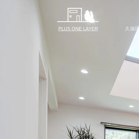
久保
PLUS ONE LAYER