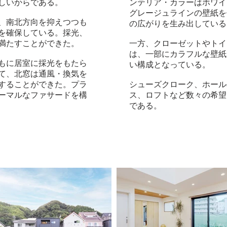
しいからである。
ンテリア・カラーはホワイ
グレージュラインの壁紙を
、南北方向
を抑え
つつも
の広がりを生み出している
を確保している。採光、
満たすことができた。
一方、クローゼットやトイ
は、一部にカラフルな壁紙
もに居室に採光をもたら
い構成となっている。
て、北窓は通風・換気を
することができた。プラ
シューズクローク、ホール
ーマルなファサードを構
ス、ロフトなど数々の希望
である。