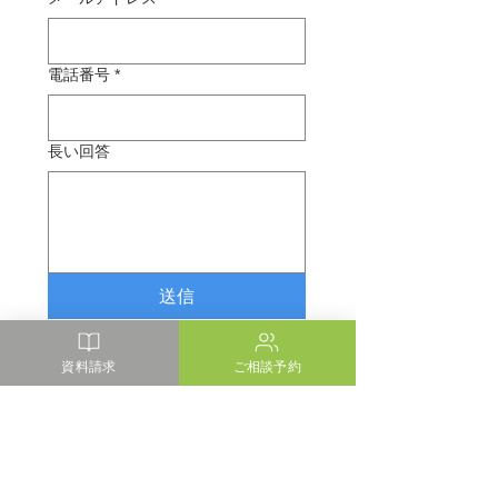
電話番号
*
長い回答
送信
※弊社からの返信メールが宛先不明になる等、
資料請求
ご相談予約
ご連絡ができない場合にはお電話をさせていた
だく場合があります。
久保田建設株式会社/久保田建設一級建築士事務所