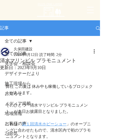
PLUS ONE LAYER
記事
全ての記事
久保田建設
全ての記事
2023年8月12日
読了時間: 2分
清水マリンビル プラモニュメント
見学会・相談会
更新日：
2023年9月10日
デザイナーだより
施工現場から
弊社 この夏は 休み中も稼働しているプロジェク
トがあります。
お知らせ
メディア掲載
そのひとつ「清水マリンビル プラモニュメン
ト」が本日お披露目となりました。
地域情報
お客様の声
これは「
第１回清水ホビーショー
」のオープニ
ングに合わせたもので、清水区内で初のプラモ
24節気
ニュメントとなります。