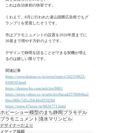
これは自治体初の快挙です。
くわえて、8月に行われた釜山国際広告祭でもグ
ランプリを受賞したそうです。
市はプラモニュメントの設置を2026年度までに
30基まで増やす方針のようです。
デザインで静岡を語ることができる契機が増え
るのは嬉しい限りです。
関連記事
https://www.dentsu.co.jp/news/topics/2023/0825-
010630.html
https://dentsu-ho.com/articles/8661
https://news.yahoo.co.jp/articles/0acad2578064ba2
bbec966c7d5c2bb48e055f29d
https://www.47news.jp/9826771.html
ホビーショー
模型のまち静岡
プラモデル
プラモニュメント
清水マリンビル
デザイナーだより
メディア掲載