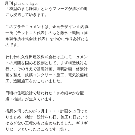
月刊 plus one layer
「模型のまち静岡」というフレーズが清水の町
にも浸透してゆきます。
このプラモニュメントは、企画デザイン 山内真
一氏（テットコム代表）のもと藤永正義氏（藤
永製作所株式会社 代表）を中心に作りあげたも
のです。
われわれ久保田建設株式会社は主にモニュメン
トの周囲を固める役割として、まず構造検討を
行い、そのうえで基礎計画、照明計画、修景計
画を整え、鉄筋コンクリート施工、電気設備施
工、造園施工をおこないました。
日頃の住宅設計で培われた「きめ細やかな配
慮・検討」が生きています。
構想を伺ったのが６月末・・・計画を15日でと
りまとめ、検討・設計を15日、施工15日という
ゆるぎない工程のもと進められました。ギリギ
リセーフといったところです（笑）。