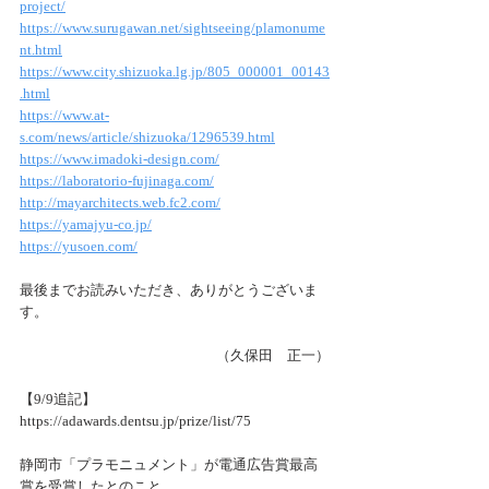
project/
https://www.surugawan.net/sightseeing/plamonume
nt.html
https://www.city.shizuoka.lg.jp/805_000001_00143
.html
https://www.at-
s.com/news/article/shizuoka/1296539.html
https://www.imadoki-design.com/
https://laboratorio-fujinaga.com/
http://mayarchitects.web.fc2.com/
https://yamajyu-co.jp/
https://yusoen.com/
最後までお読みいただき、ありがとうございま
す。
（久保田　正一）
【9/9追記】
https://adawards.dentsu.jp/prize/list/75
静岡市「プラモニュメント」が電通広告賞最高
賞を受賞したとのこと。