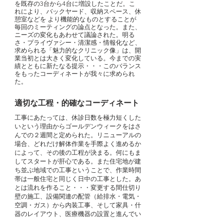
を既存の3台から4台に増設したことだ。こ
れにより、バックヤード、収納スペース、休
憩室などを より機能的なものとすることが
毎回のミーティングの論点となった。また、
ニーズの変化もあわせて議論された。明る
さ・プライヴァシー・清潔感・情報化など、
求められる「魅力的なクリニック像」は、開
業当初とは大きく変化している。今までの実
績とともに新たなる提示・・・このバランス
をもったコーディネートが我々に求められ
た。
適切な工程・的確なコーディネート
工事にあたっては、休診日数を極力短くした
いという理由からゴールデンウィークをはさ
んでの２週間と定められた。リニューアルの
場合、どれだけ解体作業を手際よく進めるか
によって、その後の工程が決まる。何にもま
してスタートが肝心である。また住宅地が建
ち並ぶ地域での工事ということで、作業時間
帯は一般住宅と同じく日中の工事とした。あ
とは流れを作ること・・・変更する間仕切り
壁の施工、設備関連の配管（給排水・電気・
空調・ガス）から内装工事、そして家具・什
器のレイアウト、医療機器の設置と進んでい