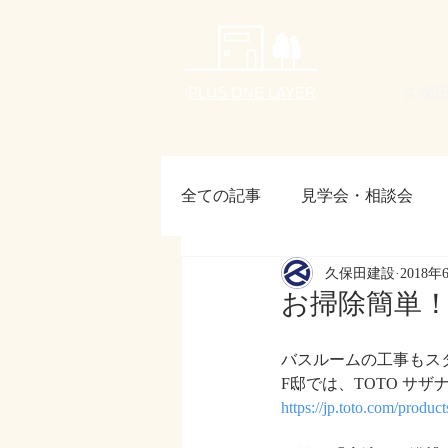
久保
PLUS ONE LAYER
全ての記事
見学会・相談会
久保田建設
2018年
お客様の声
24節気
月刊
お掃除簡単
バスルームの工事もス
F邸では、TOTO サザ
https://jp.toto.com/produc