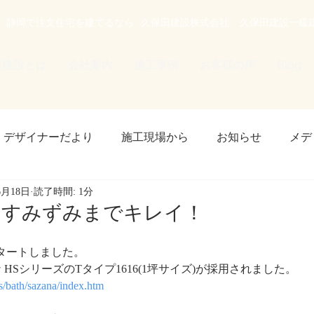
静岡で注文住宅を建てるなら
久保田建設株式会社
久保田建設一級
田建設とは
会社案内
施工事例
お客様の声
Blog
デザイナーだより
施工現場から
お知らせ
メデ
6月18日
読了時間: 1分
 plus one layer
！すみずみまでキレイ！
タートしました。
ナ HSシリーズのTタイプ1616(1坪サイズ)が採用されました。
ts/bath/sazana/index.htm