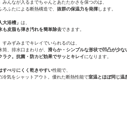
」
みんなが入るまでちゃんとあたたかさを保つのは、
ふろふたによる断熱構造で、
抜群の保温力を発揮
します。
人大浴槽」
は、
水も皮脂も弾き汚れを簡単除去
できます。
、すみずみまでキレイでいられるのは、
水筒、排水口まわりが、
滑らか・シンプルな形状で凹凸が少な
クラク。抗菌・防カビ効果でサッとキレイ
になります。
はすべりにくく乾きやすい
性能で、
の冷気をシャットアウト。優れた断熱性能で
室温とほぼ同じ温