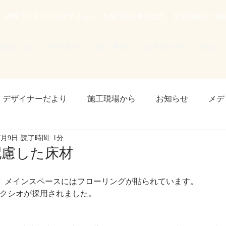
静岡で注文住宅を建てるなら
久保田建設株式会社
久保田建設一級
田建設とは
会社案内
施工事例
お客様の声
Blog
デザイナーだより
施工現場から
お知らせ
メデ
7月9日
読了時間: 1分
 plus one layer
配慮した床材
。メインスペースにはフローリングが貼られています。
ネクシオが採用されました。