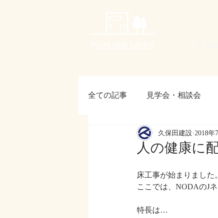
久保
PLUS ONE LAYER
全ての記事
見学会・相談会
久保田建設
2018年
お客様の声
24節気
月刊
人の健康に
床工事が始まりました
ここでは、NODAのJ
特長は…