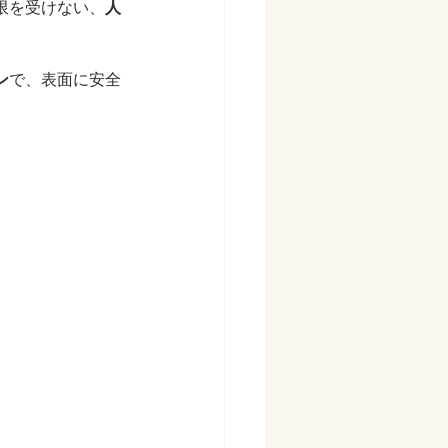
限を受けない、
人
ン
で、表面に安全