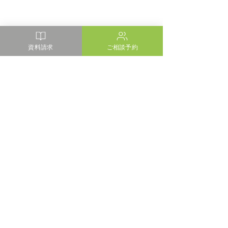
資料請求
ご相談予約
コメント
コメントを追加…
清水マリンビル プラモニ
【住宅見学会】
ュメント
のある高台の家