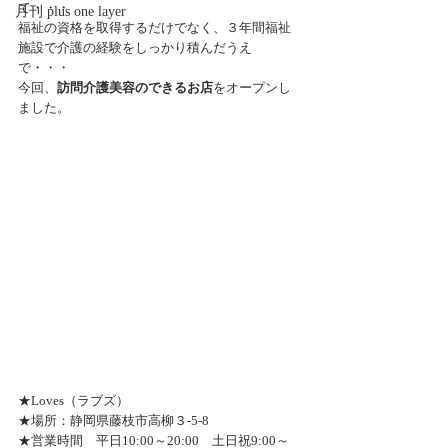
て・・・
月刊 plus one layer
福祉の資格を取得するだけでなく、３年間福祉
施設で介護の経験をしっかり積んだうえ
で・・・
今回、
訪問介護美容のできるお店
をオープンし
ました。
★Loves（ラブズ）
★場所：静岡県藤枝市高柳３-5-8
★営業時間　平日10:00～20:00　土日祝9:00～