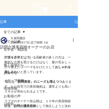
PLUS ONE LAYER
記事
全ての記事
久保田建設
全ての記事
2019年9月17日
読了時間: 1分
訪問介護美容師オーナーのお店
見学会・相談会
デザイナーだより
介護を必要としている高齢者の多くの方は、一
般的な介護を受けるだけはなく、髪の毛をしっ
施工現場から
かり整えたりパーマをかけたりして
おしゃれを
楽しみたい
と思っています。
お知らせ
メディア掲載
 最近は
「訪問美容」のニーズも増えつつ
ありま
す。ただ自宅での美容施術は、通常よりも高い
地域情報
スキルが求められるようです。
お客様の声
ラブズのオーナー佐山様は、１０年の美容師経
24節気
験後、
訪問介護美容師
として独立しようと決め