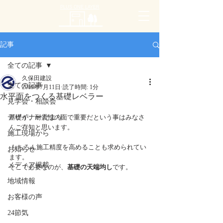
PLUS ONE LAYER
記事
全ての記事
久保田建設
全ての記事
2019年7月11日
読了時間: 1分
水平面をつくる基礎レベラー
見学会・相談会
デザイナーだより
基礎が、耐震性の面で重要だという事はみなさ
んご存知と思います。
施工現場から
 もちろん施工精度を高めることも求められてい
お知らせ
ます。
メディア掲載
そこで必要なのが、
基礎の天端均し
です。
地域情報
お客様の声
24節気