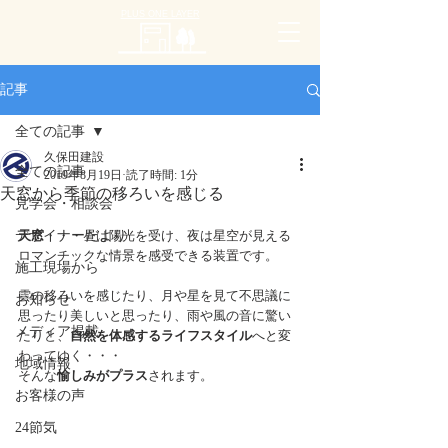
PLUS ONE LAYER
記事
全ての記事
久保田建設
全ての記事
2019年8月19日
読了時間: 1分
天窓から季節の移ろいを感じる
見学会・相談会
デザイナーだより
天窓
・・・昼は陽光を受け、夜は星空が見える
ロマンチックな情景を感受できる装置です。
施工現場から
雲の移ろいを感じたり、月や星を見て不思議に
お知らせ
思ったり美しいと思ったり、雨や風の音に驚い
メディア掲載
たりと、
自然を体感するライフスタイル
へと変
わってゆく・・・
地域情報
そんな
愉しみがプラス
されます。
お客様の声
24節気