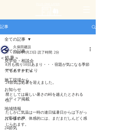
PLUS ONE LAYER
記事
全ての記事
久保田建設
全ての記事
2022年8月23日
読了時間: 2分
＜処暑＞
見学会・相談会
8月も残り10日あまり・・・宿題が気になる季節
デザイナーだより
でもありますｗ
施工現場から
24節気は処暑を迎えました。
お知らせ
暦としては厳しい暑さの峠を越えたとされる
メディア掲載
頃。
地域情報
たしかに気温は一時の連日猛暑日からは下がっ
お客様の声
ていますが、体感的には、まだまだしんどく感
じられます。
24節気