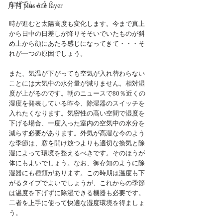
なぜでしょう？
月刊 plus one layer
時が進むと太陽高度も変化します。今まで真上
から日中の日差しが降りそそいでいたものが斜
め上から顔にあたる感じになってきて・・・そ
れが一つの原因でしょう。
また、気温が下がっても空気が入れ替わらない
ことには大気中の水分量が減りません。相対湿
度が上がるのです。朝のニュースで80％近くの
湿度を発表している昨今、除湿器のスイッチを
入れたくなります。気密性の高い空間で湿度を
下げる場合、一度入った室内の空気中の水分を
減らす必要があります。外気が高湿な今のよう
な季節は、窓を開け放つよりも適切な換気と除
湿によって環境を整えるべきです。そのほうが
体にもよいでしょう。なお、御存知のように除
湿器にも種類があります。この時期は温度も下
がるタイプでよいでしょうが、これからの季節
は温度を下げずに除湿できる機器も必要です。
二者を上手に使って快適な湿度環境を得ましょ
う。