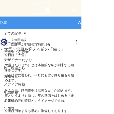
PLUS ONE LAYER
記事
全ての記事
久保田建設
全ての記事
2022年12月7日
読了時間: 1分
＜大雪＞節目を迎える前の「備え」
見学会・相談会
今日は「大雪」
デザイナーだより
大雪（たいせつ）とは本格的な冬が到来する頃
施工現場から
をさします。
山々は雪に覆われ、平野にも雪が降り積もり始
お知らせ
めます。
メディア掲載
そんな中、静岡市中は温暖な日々が続きます。
地域情報
雪というよりも新しい年の準備をはじめる「正
お客様の声
月事始め」の時期というイメージですね。
24節気
今年は例年よりも早めに準備しております。