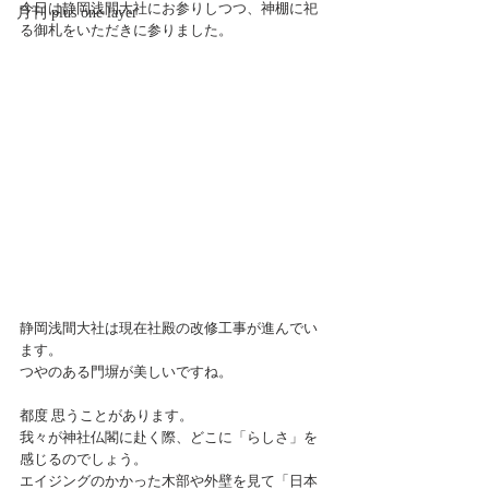
今日は静岡浅間大社にお参りしつつ、神棚に祀
月刊 plus one layer
る御札をいただきに参りました。
静岡浅間大社は現在社殿の改修工事が進んでい
ます。
つやのある門塀が美しいですね。
都度 思うことがあります。
我々が神社仏閣に赴く際、どこに「らしさ」を
感じるのでしょう。
エイジングのかかった木部や外壁を見て「日本