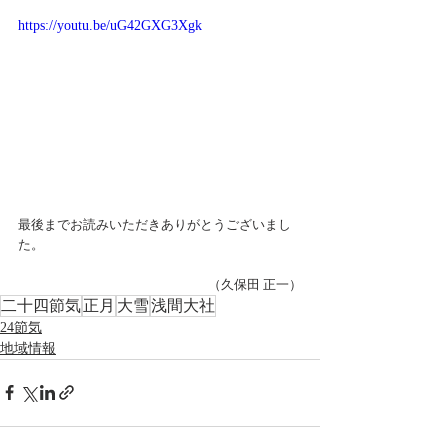
https://youtu.be/uG42GXG3Xgk
最後までお読みいただきありがとうございまし
た。 
（久保田 正一）
二十四節気
正月
大雪
浅間大社
24節気
地域情報