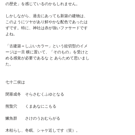
の歴史」を感じているのかもしれません。
しかしながら、過去にあっても新築の建物は、
このようにツヤがあり鮮やかな配色であったは
ずです。特に、神社は赤が強いファサードです
よね。
「古建築＝しぶいカラー」という紋切型のイメ
ージは一旦 横に置いて、「そのもの」を受けと
める感覚が必要であるな と あらためて思いまし
た。
七十二侯は
閉塞成冬　そらさむくふゆとなる
熊蟄穴　　くまあなにこもる
鱖魚群　　さけのうおむらがる
木枯らし、冬眠、シャケ近しです（笑）。