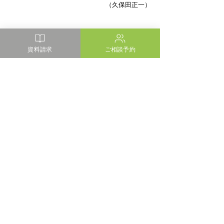
（久保田正一）
仮設工事
物流倉庫
大型テント
月刊 plus one layer
資料請求
ご相談予約
最新記事
すべて表示