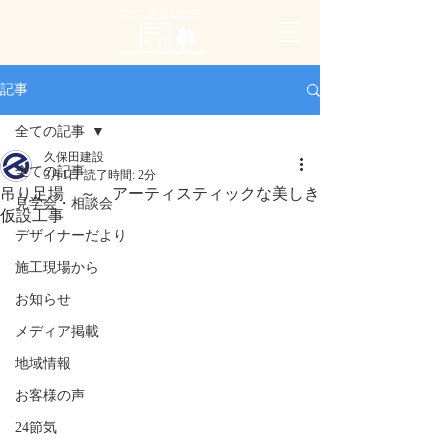
PLUS ONE LAYER
記事
全ての記事
久保田建設
全ての記事
3月1日
読了時間: 2分
吊り足場 ～ アーティスティックな美しき
見学会・相談会
仮設工事
デザイナーだより
施工現場から
お知らせ
メディア掲載
地域情報
お客様の声
24節気