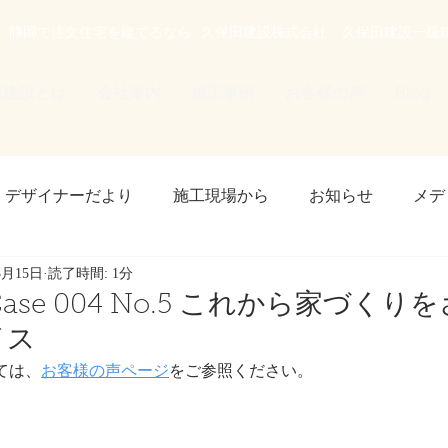
静岡で注文住宅を建てるなら
久保田建設株式会社
久保田建設一級
田建設とは
会社案内
施工事例
お客様の声
Blog
デザイナーだより
施工現場から
お知らせ
メデ
3月15日
読了時間: 1分
 plus one layer
ase 004 No.5 これから家づくりを
イス
ては、
お客様の声ページ
をご参照ください。