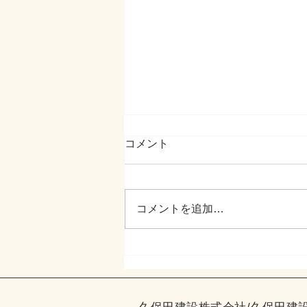
コメント
コメントを追加…
夏の暑さと「窓」の工夫 —
快適な住まいづくりを目指し
て