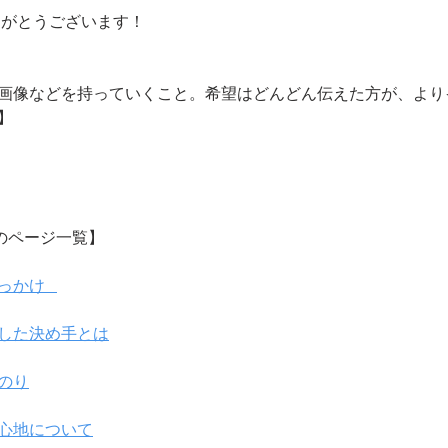
りがとうございます！
ジ画像などを持っていくこと。希望はどんどん伝えた方が、より
】
04のページ一覧】
っかけ   
設にした決め手とは
道のり
み心地について