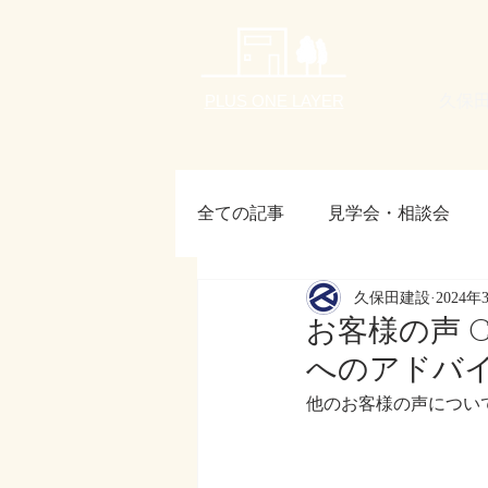
久保
PLUS ONE LAYER
全ての記事
見学会・相談会
久保田建設
2024年
お客様の声
24節気
月刊
お客様の声 C
へのアドバ
他のお客様の声につい